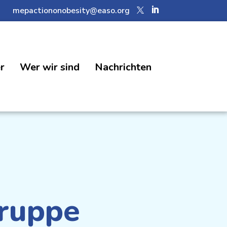
mepactiononobesity@easo.org


r
Wer wir sind
Nachrichten
gruppe