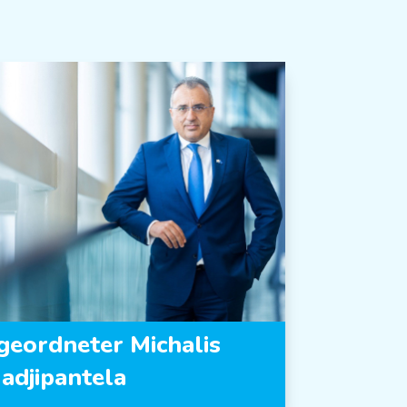
eordneter Michalis
adjipantela