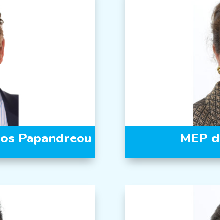
kos Papandreou
MEP de