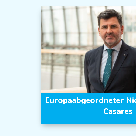
Europaabgeordneter Ni
Casares