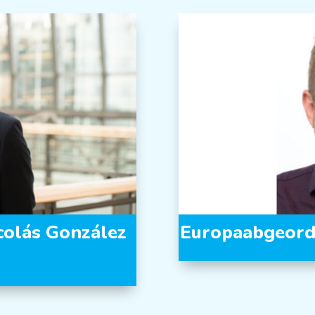
colás González
Europaabgeordn