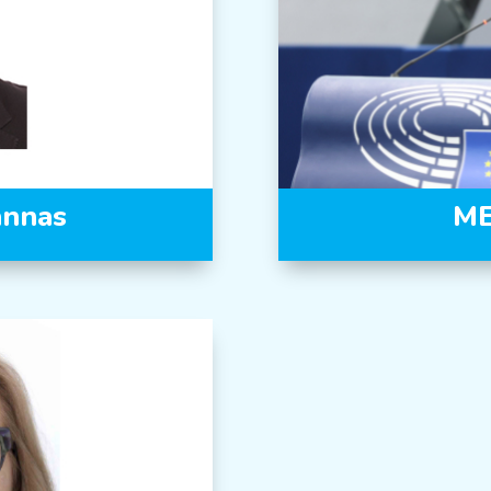
annas
ME