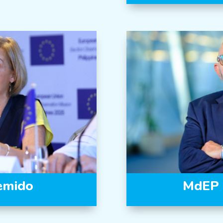
emido
MdEP L