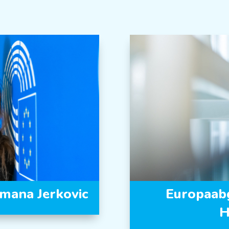
mana Jerkovic
Europaabg
H